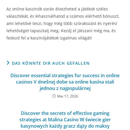
Az online kaszinók során élvezheted a játékok széles
választékát, és kihasználhatod a számos elérhető bónuszt,
ami lehetővé teszi, hogy még több szórakozást és nyerési
lehetőséget tapasztalj meg. Kezdj el játszani még ma, és
fedezd fel a kaszinójátékok izgalmas világát!
DAS KÖNNTE DIR AUCH GEFALLEN
Discover essential strategies for success in online
casinos V dnešnej dobe sa online kasína stali
jednou z najpopulárnej
Mai 17, 2026
Discover the secrets of effective gaming
strategies at Malina Casino W świecie gier
kasynowych każdy gracz dąży do maksy