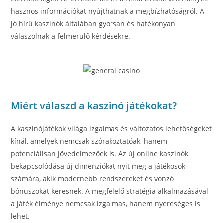
hasznos információkat nyújthatnak a megbízhatóságról. A
jó hírű kaszinók általában gyorsan és hatékonyan
válaszolnak a felmerülő kérdésekre.
Miért válaszd a kaszinó játékokat?
A kaszinójátékok világa izgalmas és változatos lehetőségeket
kínál, amelyek nemcsak szórakoztatóak, hanem
potenciálisan jövedelmezőek is. Az új online kaszinók
bekapcsolódása új dimenziókat nyit meg a játékosok
számára, akik modernebb rendszereket és vonzó
bónuszokat keresnek. A megfelelő stratégia alkalmazásával
a játék élménye nemcsak izgalmas, hanem nyereséges is
lehet.