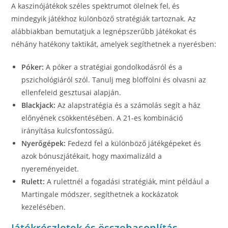
A kaszinójátékok széles spektrumot ölelnek fel, és
mindegyik játékhoz különböző stratégiák tartoznak. Az
alábbiakban bemutatjuk a legnépszerűbb játékokat és
néhány hatékony taktikát, amelyek segíthetnek a nyerésben:
Póker:
A póker a stratégiai gondolkodásról és a
pszichológiáról szól. Tanulj meg blöffölni és olvasni az
ellenfeleid gesztusai alapján.
Blackjack:
Az alapstratégia és a számolás segít a ház
előnyének csökkentésében. A 21-es kombináció
irányítása kulcsfontosságú.
Nyerőgépek:
Fedezd fel a különböző játékgépeket és
azok bónuszjátékait, hogy maximalizáld a
nyereményeidet.
Rulett:
A rulettnél a fogadási stratégiák, mint például a
Martingale módszer, segíthetnek a kockázatok
kezelésében.
Játékrészletek és összehasonlítás