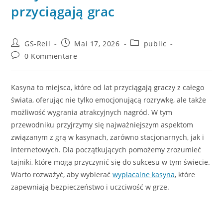
przyciągają grac
Beitrags-
Beitrag
Beitrags-
GS-Reil
Mai 17, 2026
public
Autor:
veröffentlicht:
Kategorie:
Beitrags-
0 Kommentare
Kommentare:
Kasyna to miejsca, które od lat przyciągają graczy z całego
świata, oferując nie tylko emocjonującą rozrywkę, ale także
możliwość wygrania atrakcyjnych nagród. W tym
przewodniku przyjrzymy się najważniejszym aspektom
związanym z grą w kasynach, zarówno stacjonarnych, jak i
internetowych. Dla początkujących pomożemy zrozumieć
tajniki, które mogą przyczynić się do sukcesu w tym świecie.
Warto rozważyć, aby wybierać
wyplacalne kasyna
, które
zapewniają bezpieczeństwo i uczciwość w grze.