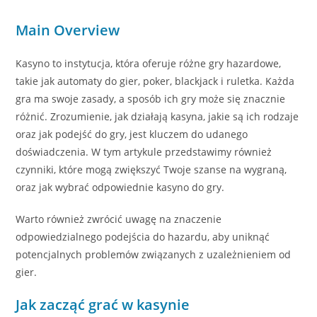
Main Overview
Kasyno to instytucja, która oferuje różne gry hazardowe,
takie jak automaty do gier, poker, blackjack i ruletka. Każda
gra ma swoje zasady, a sposób ich gry może się znacznie
różnić. Zrozumienie, jak działają kasyna, jakie są ich rodzaje
oraz jak podejść do gry, jest kluczem do udanego
doświadczenia. W tym artykule przedstawimy również
czynniki, które mogą zwiększyć Twoje szanse na wygraną,
oraz jak wybrać odpowiednie kasyno do gry.
Warto również zwrócić uwagę na znaczenie
odpowiedzialnego podejścia do hazardu, aby uniknąć
potencjalnych problemów związanych z uzależnieniem od
gier.
Jak zacząć grać w kasynie