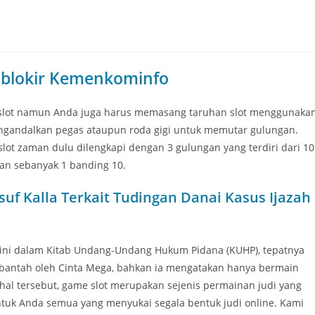
 Diblokir Kemenkominfo
 slot namun Anda juga harus memasang taruhan slot menggunaka
engandalkan pegas ataupun roda gigi untuk memutar gulungan.
t zaman dulu dilengkapi dengan 3 gulungan yang terdiri dari 10
an sebanyak 1 banding 10.
uf Kalla Terkait Tudingan Danai Kasus Ijazah
ini dalam Kitab Undang-Undang Hukum Pidana (KUHP), tepatnya
dibantah oleh Cinta Mega, bahkan ia mengatakan hanya bermain
 hal tersebut, game slot merupakan sejenis permainan judi yang
 untuk Anda semua yang menyukai segala bentuk judi online. Kami