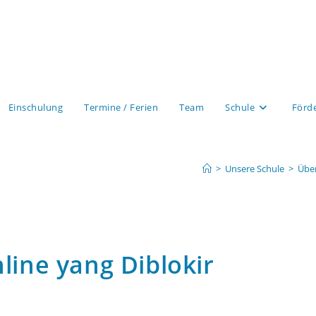
Einschulung
Termine / Ferien
Team
Schule
Förd
>
Unsere Schule
>
Übe
nline yang Diblokir