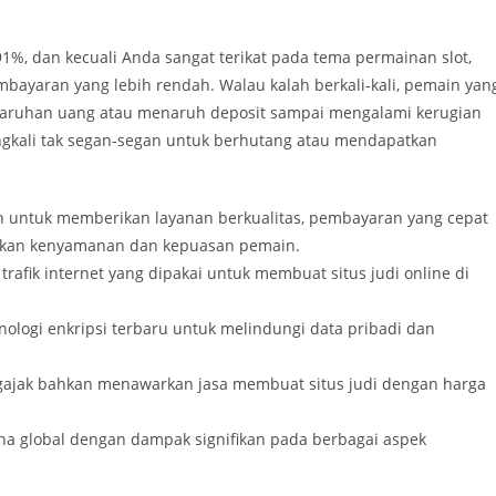
91%, dan kecuali Anda sangat terikat pada tema permainan slot,
bayaran yang lebih rendah. Walau kalah berkali-kali, pemain yan
 taruhan uang atau menaruh deposit sampai mengalami kerugian
ingkali tak segan-segan untuk berhutang atau mendapatkan
 untuk memberikan layanan berkualitas, pembayaran yang cepat
tkan kenyamanan dan kepuasan pemain.
 trafik internet yang dipakai untuk membuat situs judi online di
ologi enkripsi terbaru untuk melindungi data pribadi dan
ngajak bahkan menawarkan jasa membuat situs judi dengan harga
mena global dengan dampak signifikan pada berbagai aspek