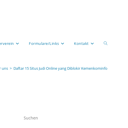
Website-
erverein
Formulare/Links
Kontakt
Suche
r uns
>
Daftar 15 Situs Judi Online yang Diblokir Kemenkominfo
umschalten