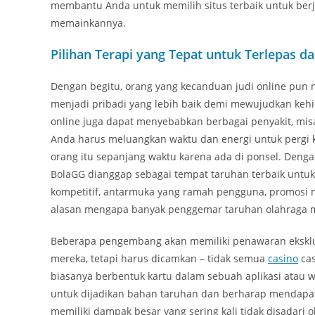
membantu Anda untuk memilih situs terbaik untuk ber
memainkannya.
Pilihan Terapi yang Tepat untuk Terlepas dar
Dengan begitu, orang yang kecanduan judi online pun me
menjadi pribadi yang lebih baik demi mewujudkan kehid
online juga dapat menyebabkan berbagai penyakit, mis
Anda harus meluangkan waktu dan energi untuk pergi ke
orang itu sepanjang waktu karena ada di ponsel. Deng
BolaGG dianggap sebagai tempat taruhan terbaik untuk
kompetitif, antarmuka yang ramah pengguna, promosi 
alasan mengapa banyak penggemar taruhan olahraga m
Beberapa pengembang akan memiliki penawaran eksklusi
mereka, tetapi harus dicamkan – tidak semua
casino
cas
biasanya berbentuk kartu dalam sebuah aplikasi atau 
untuk dijadikan bahan taruhan dan berharap mendapat
memiliki dampak besar yang sering kali tidak disadari